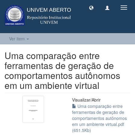
Toggl
navig
Ver item
Uma comparação entre
ferramentas de geração de
comportamentos autônomos
em um ambiente virtual
Visualizar/
Abrir
Uma comparação entre
ferramentas de geração de
comportamentos autônomos
em um ambiente virtual.pdf
(651.5Kb)