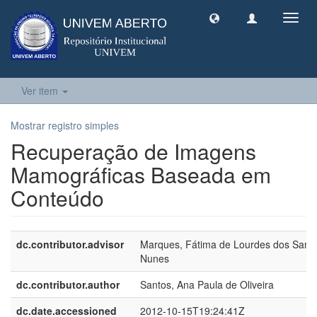
Toggl
navig
Ver item
Mostrar registro simples
Recuperação de Imagens
Mamográficas Baseada em
Conteúdo
dc.contributor.advisor
Marques, Fátima de Lourdes dos Sant
Nunes
dc.contributor.author
Santos, Ana Paula de Oliveira
dc.date.accessioned
2012-10-15T19:24:41Z