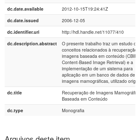
dc.date.available
2012-10-15T19:24:41Z
dc.date.issued
2006-12-05
dc.identifier.uri
http://hdl.handle.net/11077/410
dc.description.abstract
O presente trabalho traz um estudo de
conceitos relacionados à recuperação 
imagens baseada em conteúdo (CBIR 
Content-Based Image Retrieval) e a
implementação de um sistema para
aplicação em um banco de dados de
imagens mamográficas, utilizado origin
dc.title
Recuperação de Imagens Mamográfic
Baseada em Conteúdo
dc.type
Monografia
Arquivos deste item