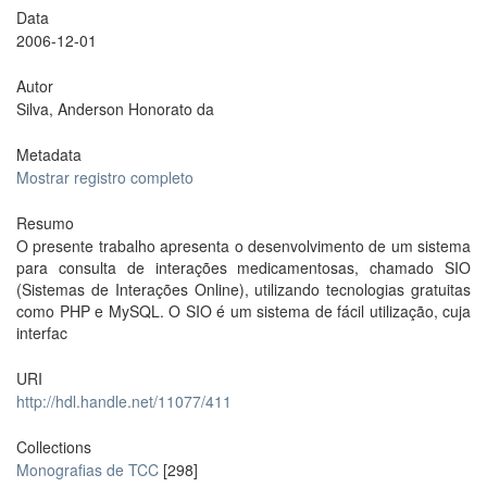
Data
2006-12-01
Autor
Silva, Anderson Honorato da
Metadata
Mostrar registro completo
Resumo
O presente trabalho apresenta o desenvolvimento de um sistema
para consulta de interações medicamentosas, chamado SIO
(Sistemas de Interações Online), utilizando tecnologias gratuitas
como PHP e MySQL. O SIO é um sistema de fácil utilização, cuja
interfac
URI
http://hdl.handle.net/11077/411
Collections
Monografias de TCC
[298]