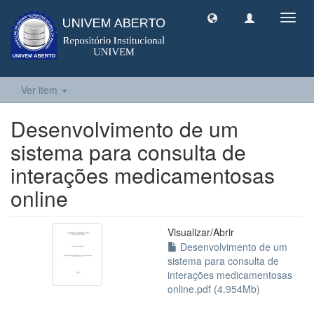
Toggl
navig
Ver item
Desenvolvimento de um
sistema para consulta de
interações medicamentosas
online
Visualizar/
Abrir
Desenvolvimento de um
sistema para consulta de
interações medicamentosas
online.pdf (4.954Mb)