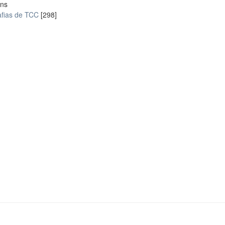
ons
fias de TCC
[298]