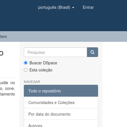
português (Brasil)
Entrar
item
o
Buscar DSpace
Esta coleção
NAVEGAR
xilie no
o, cone,
Todo o repositório
atamento
Comunidades e Coleções
Por data do documento
Autores