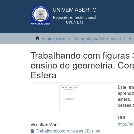
Página inicial
Computação/Informática
Ba
Trabalhando com figuras 
ensino de geometria. Corp
Esfera
Este tr
aprendi
esfera.
desses 
URI
http://h
Visualizar/
Abrir
Trabalhando com figuras 3D: uma