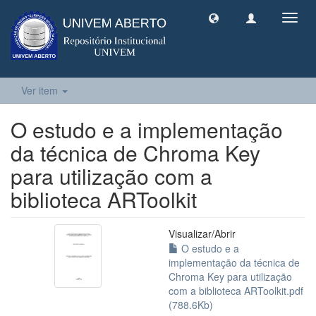
Toggl
navig
Ver item
O estudo e a implementação
da técnica de Chroma Key
para utilização com a
biblioteca ARToolkit
Visualizar/
Abrir
O estudo e a
implementação da técnica de
Chroma Key para utilização
com a biblioteca ARToolkit.pdf
(788.6Kb)