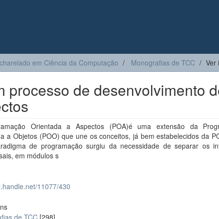
charelado em Ciência da Computação
Monografias de TCC
Ver 
um processo de desenvolvimento d
ectos
ramação Orientada a Aspectos (POA)é uma extensão da Prog
da a Objetos (POO) que une os conceitos, já bem estabelecidos da P
radigma de programação surgiu da necessidade de separar os in
rsais, em módulos s
dl.handle.net/11077/430
ons
fias de TCC
[298]