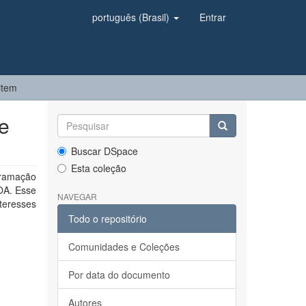
português (Brasil)
Entrar
item
e
Buscar DSpace
Esta coleção
ramação
OA. Esse
NAVEGAR
teresses
Todo o repositório
Comunidades e Coleções
Por data do documento
Autores