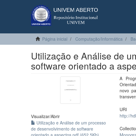
Página inicial
Computação/Informática
Ba
Utilização e Análise de 
software orientado a asp
A Prog
Orienta
novo pa
transve
URI
http://h
Visualizar/
Abrir
Utilização e Análise de um processo
Collecti
de desenvolvimento de software
orientado a aspectos.pdf (652.5Kb)
Monogra