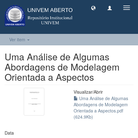
Toggl
navig
Ver item
Uma Análise de Algumas
Abordagens de Modelagem
Orientada a Aspectos
Visualizar/
Abrir
Uma Análise de Algumas
Abordagens de Modelagem
Orientada a Aspectos.pdf
(624.9Kb)
Data