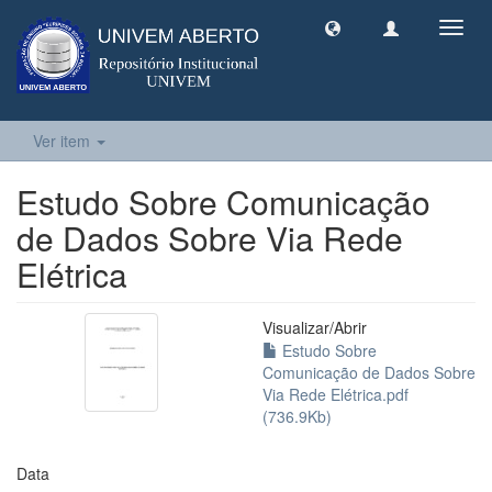
Toggl
navig
Ver item
Estudo Sobre Comunicação
de Dados Sobre Via Rede
Elétrica
Visualizar/
Abrir
Estudo Sobre
Comunicação de Dados Sobre
Via Rede Elétrica.pdf
(736.9Kb)
Data