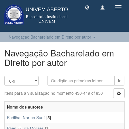
Toggl
navig
Navegação Bacharelado em Direito por autor
Navegação Bacharelado em
Direito por autor
Ir
Itens para a visualização no momento 430-449 of 650
Nome dos autores
Padilha, Norma Sueli
[5]
Paes, Giulia Moraes
[1]