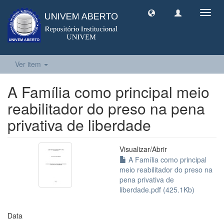
Toggl
navig
Ver item
A Família como principal meio
reabilitador do preso na pena
privativa de liberdade
Visualizar/
Abrir
A Família como principal
meio reabilitador do preso na
pena privativa de
liberdade.pdf (425.1Kb)
Data