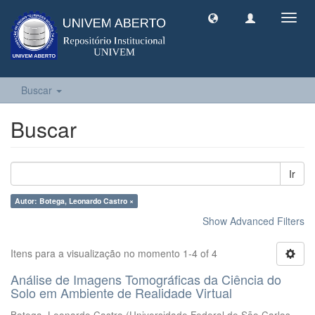
Toggl
navig
Buscar
Buscar
Ir
Autor: Botega, Leonardo Castro ×
Show Advanced Filters
Itens para a visualização no momento 1-4 of 4
Análise de Imagens Tomográficas da Ciência do
Solo em Ambiente de Realidade Virtual
Botega, Leonardo Castro
(
Universidade Federal de São Carlos -