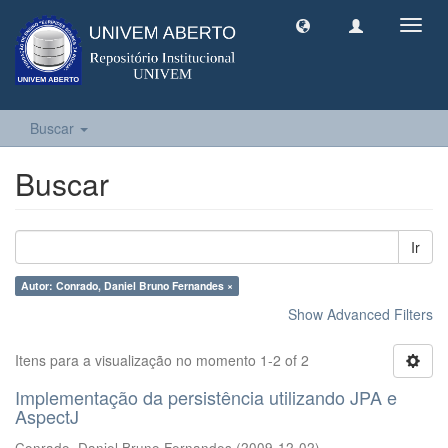
Toggl
navig
Buscar
Buscar
Ir
Autor: Conrado, Daniel Bruno Fernandes ×
Show Advanced Filters
Itens para a visualização no momento 1-2 of 2
Implementação da persistência utilizando JPA e
AspectJ
Conrado, Daniel Bruno Fernandes
(
2009-12-02
)