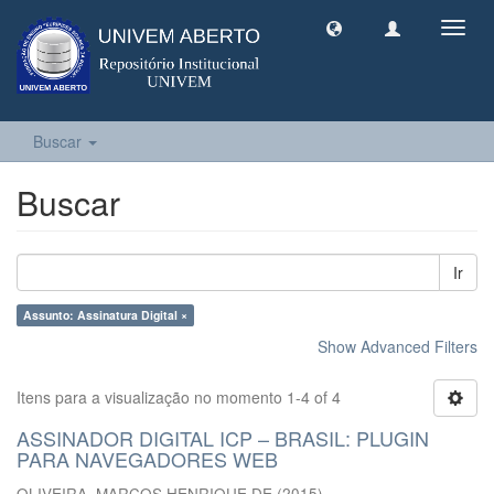
Toggl
navig
Buscar
Buscar
Ir
Assunto: Assinatura Digital ×
Show Advanced Filters
Itens para a visualização no momento 1-4 of 4
ASSINADOR DIGITAL ICP – BRASIL: PLUGIN
PARA NAVEGADORES WEB
OLIVEIRA, MARCOS HENRIQUE DE
(
2015
)