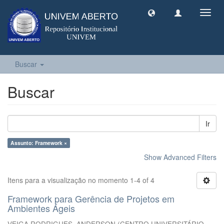
Toggl
navig
Buscar
Buscar
Ir
Assunto: Framework ×
Show Advanced Filters
Itens para a visualização no momento 1-4 of 4
Framework para Gerência de Projetos em
Ambientes Ágeis
VEIGA RODRIGUES, ANDERSON
(
CENTRO UNIVERSITÁRIO