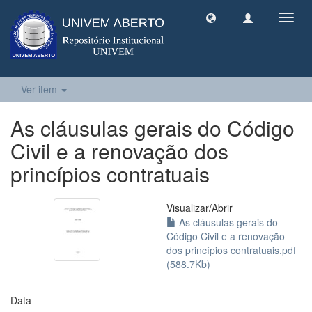
Toggl
navig
Ver item
As cláusulas gerais do Código
Civil e a renovação dos
princípios contratuais
Visualizar/
Abrir
As cláusulas gerais do
Código Civil e a renovação
dos princípios contratuais.pdf
(588.7Kb)
Data