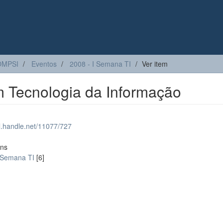
OMPSI
Eventos
2008 - I Semana TI
Ver item
 Tecnologia da Informação
dl.handle.net/11077/727
ons
I Semana TI
[6]