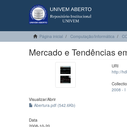
Página inicial
Computação/Informática
C
Mercado e Tendências em
URI
http://h
Collecti
2008 - 
Visualizar/
Abrir
Abertura.pdf (542.6Kb)
Data
2008-10-20