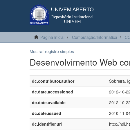
Página inicial
Computação/Informática
C
Mostrar registro simples
Desenvolvimento Web co
dc.contributor.author
Sobreira, I
dc.date.accessioned
2012-10-2
dc.date.available
2012-10-2
dc.date.issued
2010-11-0
dc.identifier.uri
http://hdl.