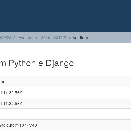
OMPSI
Eventos
2010 - CITOS
Ver item
m Python e Django
gor
2T11:32:56Z
2T11:32:56Z
4
handle.net/11077/740