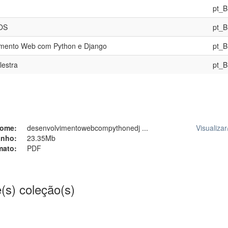
pt_
TOS
pt_
imento Web com Python e Django
pt_
lestra
pt_
ome:
desenvolvimentowebcompythonedj ...
Visualizar
nho:
23.35Mb
mato:
PDF
(s) coleção(s)