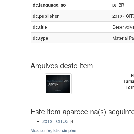
dc.language.iso
pt_BR
dc.publisher
2010 - CI
dc.title
Desenvolv
dc.type
Material Pa
Arquivos deste item
N
Tama
For
Este item aparece na(s) seguinte
2010 - CITOS
[4]
Mostrar registro simples