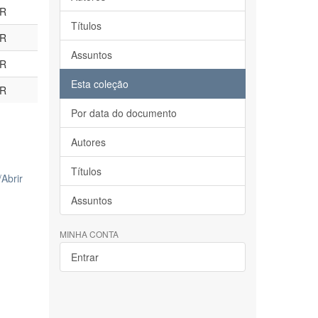
BR
Títulos
BR
Assuntos
BR
Esta coleção
BR
Por data do documento
Autores
Títulos
/
Abrir
Assuntos
MINHA CONTA
Entrar