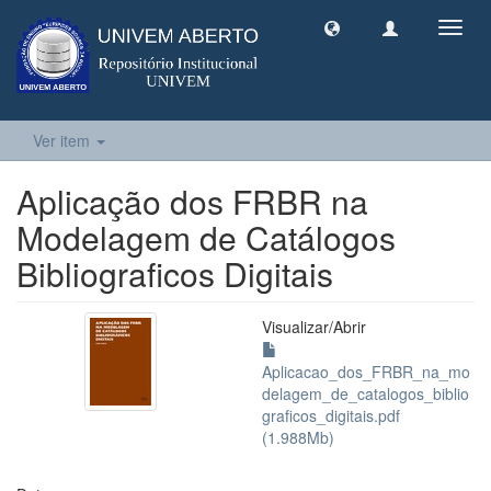
Toggl
navig
Ver item
Aplicação dos FRBR na
Modelagem de Catálogos
Bibliograficos Digitais
Visualizar/
Abrir
Aplicacao_dos_FRBR_na_mo
delagem_de_catalogos_biblio
graficos_digitais.pdf
(1.988Mb)