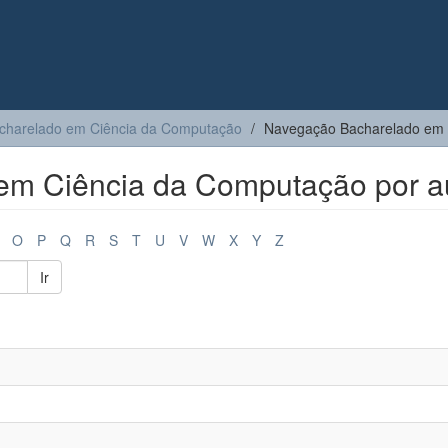
charelado em Ciência da Computação
Navegação Bacharelado em 
m Ciência da Computação por a
O
P
Q
R
S
T
U
V
W
X
Y
Z
Ir