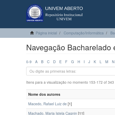
Página inicial
Computação/Informática
Ba
Navegação Bacharelado e
0-9
A
B
C
D
E
F
G
H
I
J
K
L
M
N
Itens para a visualização no momento 153-172 of 343
Nome dos autores
Macedo, Rafael Luiz de
[1]
Machado, Maria Istela Cagnin
[11]