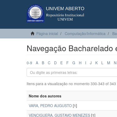
Página inicial
Computação/Informática
Ba
Navegação Bacharelado e
0-9
A
B
C
D
E
F
G
H
I
J
K
L
M
N
Itens para a visualização no momento 330-343 of 343
Nome dos autores
VARA, PEDRO AUGUSTO
[1]
VENCIGUERA, GUSTAVO MENEZES
[1]