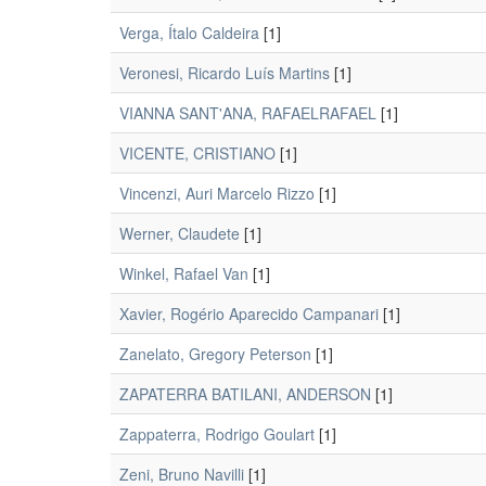
Verga, Ítalo Caldeira
[1]
Veronesi, Ricardo Luís Martins
[1]
VIANNA SANT'ANA, RAFAELRAFAEL
[1]
VICENTE, CRISTIANO
[1]
Vincenzi, Auri Marcelo Rizzo
[1]
Werner, Claudete
[1]
Winkel, Rafael Van
[1]
Xavier, Rogério Aparecido Campanari
[1]
Zanelato, Gregory Peterson
[1]
ZAPATERRA BATILANI, ANDERSON
[1]
Zappaterra, Rodrigo Goulart
[1]
Zeni, Bruno Navilli
[1]