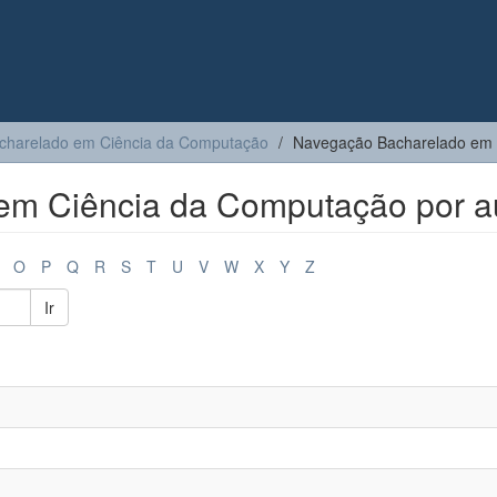
charelado em Ciência da Computação
Navegação Bacharelado em 
m Ciência da Computação por a
O
P
Q
R
S
T
U
V
W
X
Y
Z
Ir