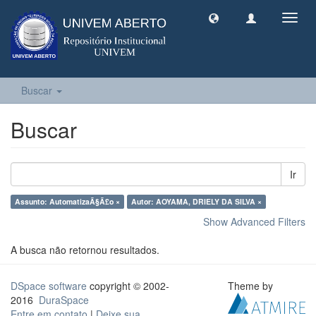
Toggl
navig
Buscar
Buscar
Ir
Assunto: AutomatizaÃ§Ã£o ×
Autor: AOYAMA, DRIELY DA SILVA ×
Show Advanced Filters
A busca não retornou resultados.
DSpace software
copyright © 2002-
Theme by
2016
DuraSpace
Entre em contato
|
Deixe sua