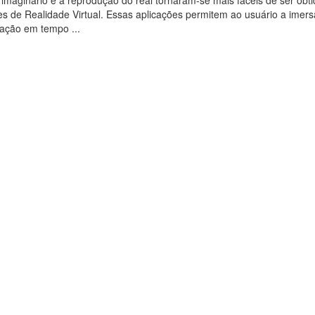
imaginário e a reprodução do real tornaram-se mais fáceis de ser obt
es de Realidade Virtual. Essas aplicações permitem ao usuário a imers
ração em tempo ...