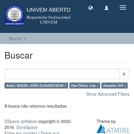
Toggl
navig
Buscar
Buscar
Ir
Autor: SOUZA, JOÃO CLAUDIO SILVA ×
Has File(s): true ×
Assunto: API ×
Show Advanced Filters
A busca não retornou resultados.
DSpace software
copyright © 2002-
Theme by
2016
DuraSpace
Entre em contato
|
Deixe sua