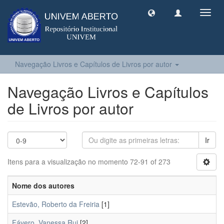
Toggl
navig
Navegação Livros e Capítulos de Livros por autor
Navegação Livros e Capítulos
de Livros por autor
Ir
Itens para a visualização no momento 72-91 of 273
Nome dos autores
Estevão, Roberto da Freiria
[1]
Fávero, Vanessa Rui
[2]