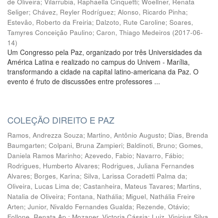
de Oliveira
;
Vilarrubia, Raphaella Cinquetti
;
Woellner, Renata
Seliger
;
Chávez, Reyler Rodríguez
;
Alonso, Ricardo Pinha
;
Estevão, Roberto da Freiria
;
Dalzoto, Rute Caroline
;
Soares,
Tamyres Conceição Paulino
;
Caron, Thiago Medeiros
(
2017-06-
14
)
Um Congresso pela Paz, organizado por três Universidades da
América Latina e realizado no campus do Univem - Marília,
transformando a cidade na capital latino-americana da Paz. O
evento é fruto de discussões entre professores ...
COLEÇÃO DIREITO E PAZ
Ramos, Andrezza Souza
;
Martino, Antônio Augusto
;
Dias, Brenda
Baumgarten
;
Colpani, Bruna Zampieri
;
Baldinoti, Bruno
;
Gomes,
Daniela Ramos Marinho
;
Azevedo, Fabio
;
Navarro, Fábio
;
Rodrigues, Humberto Alvares
;
Rodrigues, Juliana Fernandes
Alvares
;
Borges, Karina
;
Silva, Larissa Coradetti Palma da
;
Oliveira, Lucas Lima de
;
Castanheira, Mateus Tavares
;
Martins,
Natalia de Oliveira
;
Fontana, Nathália
;
Miguel, Nathália Freire
Arten
;
Junior, Nivaldo Fernandes Gualda
;
Rezende, Otávio
;
Follone, Renata Ap.
;
Mozaner, Victoria Cássia
;
Luiz, Vinicius Silva