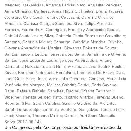
Mendes
;
Daskevicius, Amanda Letícia
;
Neto, Ana Rita
;
Zenkner,
Anna Christina
;
Martinez, Anna Flávia S.
;
Freitas, Bruna Tavares
de
;
Garé, Caio César Tenório
;
Cavassini, Carolina Cristine
;
Monassa, Clarissa Chagas Sanches
;
Silva, Felipe Alves da
;
Ferreira, Fernanda F.
;
Contrigiani, Franciely Aparecida
;
Souza,
Gabriel Scudeller de
;
Silva, Gabriela Chaia Pereira de Carvalho e
;
Santana, Gabriela Miguel
;
Camargo, Gabriella Mendes
;
Oliveira,
Giovana Aparecida de
;
Martins, Giovanna Roberta de Souza
;
Santos, Isadora Letícia Fonseca dos
;
Serra, Janaínna de Oliveira
;
Santos, José Eduardo Lourenço dos
;
Pereira, Julia Ariane
Carnaúba
;
Nakadaira, Júlia Neto
;
Moraes, Juliana Beatriz Rocha
;
Xavier, Karoline Rodrigues
;
Herculano, Leonardo De Emeri
;
Dias,
Luan Guilherme
;
Rosa, Maria Júlia Gabrigna
;
Campos, Maria Julia
Venâncio de
;
Morgato, Melissa Cabrini
;
Daniel, Perla Savana
;
Daun, Rafaela Rabelo
;
Sanches, Raquel Cristina Ferraroni
;
Woellner, Renata Seliger
;
Pinto, Ricardo Vilariço Ferreira
;
Bueno,
Roberto
;
Silva, Sarah Carolina Galdino Galdino da
;
Violante,
Sarah Furtado
;
Spolaor, Stela Monteiro
;
Gonçalves, Tarcísio Félix
José
;
Macedo, Thauana Mirella
;
Coraini, Yuri Saad Mesquita
Serva
(
2017-06-14
)
Um Congresso pela Paz, organizado por três Universidades da