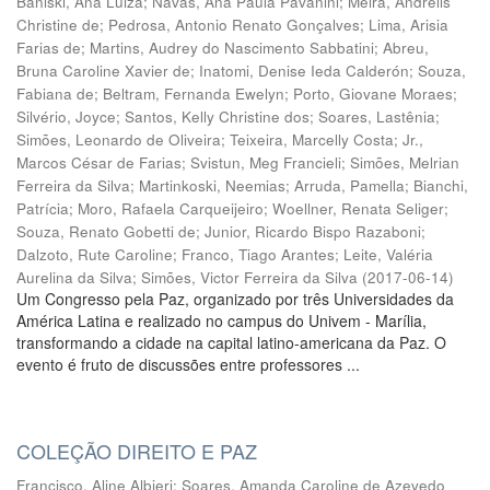
Baniski, Ana Luiza
;
Navas, Ana Paula Pavanini
;
Meira, Andrélis
Christine de
;
Pedrosa, Antonio Renato Gonçalves
;
Lima, Arisia
Farias de
;
Martins, Audrey do Nascimento Sabbatini
;
Abreu,
Bruna Caroline Xavier de
;
Inatomi, Denise Ieda Calderón
;
Souza,
Fabiana de
;
Beltram, Fernanda Ewelyn
;
Porto, Giovane Moraes
;
Silvério, Joyce
;
Santos, Kelly Christine dos
;
Soares, Lastênia
;
Simões, Leonardo de Oliveira
;
Teixeira, Marcelly Costa
;
Jr.,
Marcos César de Farias
;
Svistun, Meg Francieli
;
Simões, Melrian
Ferreira da Silva
;
Martinkoski, Neemias
;
Arruda, Pamella
;
Bianchi,
Patrícia
;
Moro, Rafaela Carqueijeiro
;
Woellner, Renata Seliger
;
Souza, Renato Gobetti de
;
Junior, Ricardo Bispo Razaboni
;
Dalzoto, Rute Caroline
;
Franco, Tiago Arantes
;
Leite, Valéria
Aurelina da Silva
;
Simões, Victor Ferreira da Silva
(
2017-06-14
)
Um Congresso pela Paz, organizado por três Universidades da
América Latina e realizado no campus do Univem - Marília,
transformando a cidade na capital latino-americana da Paz. O
evento é fruto de discussões entre professores ...
COLEÇÃO DIREITO E PAZ
Francisco, Aline Albieri
;
Soares, Amanda Caroline de Azevedo