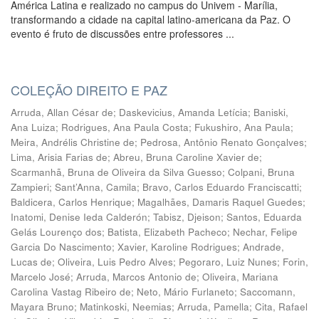
América Latina e realizado no campus do Univem - Marília,
transformando a cidade na capital latino-americana da Paz. O
evento é fruto de discussões entre professores ...
COLEÇÃO DIREITO E PAZ
Arruda, Allan César de
;
Daskevicius, Amanda Letícia
;
Baniski,
Ana Luiza
;
Rodrigues, Ana Paula Costa
;
Fukushiro, Ana Paula
;
Meira, Andrélis Christine de
;
Pedrosa, Antônio Renato Gonçalves
;
Lima, Arisia Farias de
;
Abreu, Bruna Caroline Xavier de
;
Scarmanhã, Bruna de Oliveira da Silva Guesso
;
Colpani, Bruna
Zampieri
;
Sant’Anna, Camila
;
Bravo, Carlos Eduardo Franciscatti
;
Baldicera, Carlos Henrique
;
Magalhães, Damaris Raquel Guedes
;
Inatomi, Denise Ieda Calderón
;
Tabisz, Djeison
;
Santos, Eduarda
Gelás Lourenço dos
;
Batista, Elizabeth Pacheco
;
Nechar, Felipe
Garcia Do Nascimento
;
Xavier, Karoline Rodrigues
;
Andrade,
Lucas de
;
Oliveira, Luis Pedro Alves
;
Pegoraro, Luiz Nunes
;
Forin,
Marcelo José
;
Arruda, Marcos Antonio de
;
Oliveira, Mariana
Carolina Vastag Ribeiro de
;
Neto, Mário Furlaneto
;
Saccomann,
Mayara Bruno
;
Matinkoski, Neemias
;
Arruda, Pamella
;
Cita, Rafael