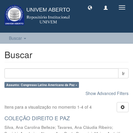
Toggl
navig
Buscar
Buscar
Ir
Assunto: Congresso Latino Americano da Paz ×
Show Advanced Filters
Itens para a visualização no momento 1-4 of 4
COLEÇÃO DIREITO E PAZ
Silva, Ana Carolina Belleze
;
Tavares, Ana Cláudia Ribeiro
;