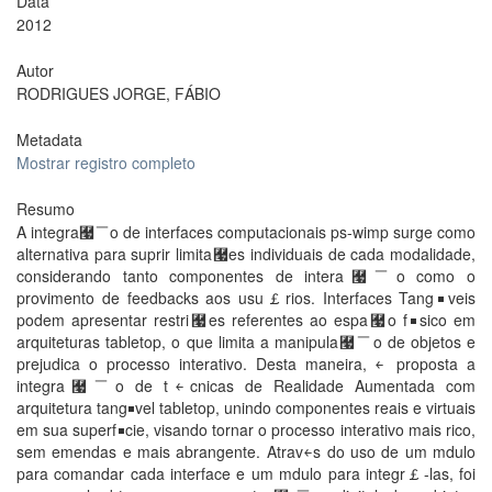
Data
2012
Autor
RODRIGUES JORGE, FÁBIO
Metadata
Mostrar registro completo
Resumo
A integra￧￣o de interfaces computacionais p￳s-wimp surge como
alternativa para suprir limita￧￵es individuais de cada modalidade,
considerando tanto componentes de intera￧￣o como o
provimento de feedbacks aos usu￡rios. Interfaces Tang￭veis
podem apresentar restri￧￵es referentes ao espa￧o f￭sico em
arquiteturas tabletop, o que limita a manipula￧￣o de objetos e
prejudica o processo interativo. Desta maneira, ￩ proposta a
integra￧￣o de t￩cnicas de Realidade Aumentada com
arquitetura tang￭vel tabletop, unindo componentes reais e virtuais
em sua superf￭cie, visando tornar o processo interativo mais rico,
sem emendas e mais abrangente. Atrav￩s do uso de um m￳dulo
para comandar cada interface e um m￳dulo para integr￡-las, foi