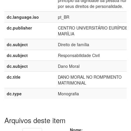
princípio da dignidade da pessoa hum
por seus direitos de personalidade.
dc.language.iso
pt_BR
dc.publisher
CENTRO UNIVERSITÁRIO EURÍPIDES
MARÍLIA
dc.subject
Direito de família
dc.subject
Responsabilidade Civil
dc.subject
Dano Moral
dc.title
DANO MORAL NO ROMPIMENTO
MATRIMONIAL
dc.type
Monografia
Arquivos deste item
Nome: