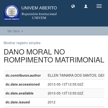
Toggl
navig
Ver item
Mostrar registro simples
DANO MORAL NO
ROMPIMENTO MATRIMONIAL
dc.contributor.author
ELLEN TAINARA DOS SANTOS, GEIS
dc.date.accessioned
2013-05-13T12:55:02Z
dc.date.available
2013-05-13T12:55:02Z
dc.date.issued
2012