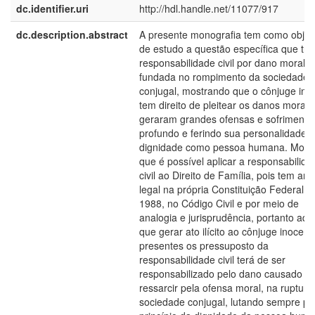
dc.identifier.uri
http://hdl.handle.net/11077/917
dc.description.abstract
A presente monografia tem como objet
de estudo a questão específica que tra
responsabilidade civil por dano moral,
fundada no rompimento da sociedade
conjugal, mostrando que o cônjuge ino
tem direito de pleitear os danos morais
geraram grandes ofensas e sofrimento
profundo e ferindo sua personalidade, 
dignidade como pessoa humana. Most
que é possível aplicar a responsabilida
civil ao Direito de Família, pois tem am
legal na própria Constituição Federal d
1988, no Código Civil e por meio de
analogia e jurisprudência, portanto aqu
que gerar ato ilícito ao cônjuge inocent
presentes os pressuposto da
responsabilidade civil terá de ser
responsabilizado pelo dano causado e
ressarcir pela ofensa moral, na ruptura
sociedade conjugal, lutando sempre pe