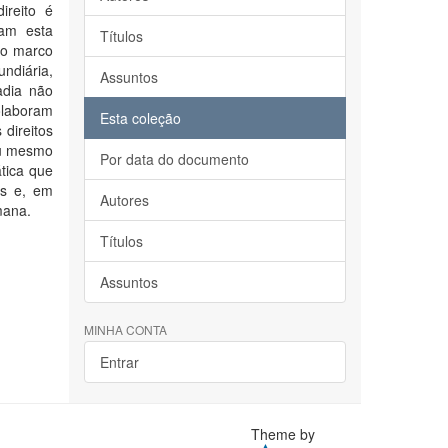
ireito é
tam esta
Títulos
mo marco
undiária,
Assuntos
adia não
olaboram
Esta coleção
 direitos
ou mesmo
Por data do documento
tica que
es e, em
Autores
mana.
Títulos
Assuntos
MINHA CONTA
Entrar
Theme by