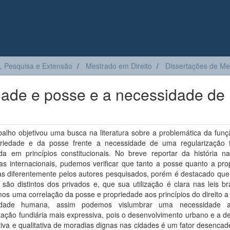
, Pesquisa e Extensão
Mestrado em Direito
Dissertações de Me
dade e posse e a necessidade de
balho objetivou uma busca na literatura sobre a problemática da funç
riedade e da posse frente a necessidade de uma regularização f
a em princípios constitucionais. No breve reportar da história na
ias internacionais, pudemos verificar que tanto a posse quanto a pr
tas diferentemente pelos autores pesquisados, porém é destacado que
 são distintos dos privados e, que sua utilização é clara nas leis bra
mos uma correlação da posse e propriedade aos princípios do direito 
idade humana, assim podemos vislumbrar uma necessidade a
zação fundiária mais expressiva, pois o desenvolvimento urbano e a de
tiva e qualitativa de moradias dignas nas cidades é um fator desenca