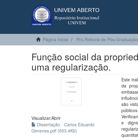
Página inicial
Pró-Reitoria de Pós-Graduação
Função social da proprie
uma regularização.
Este tra
da prop
embasad
influênc
são vis
públicos
Verifica
Visualizar/
Abrir
e dign
Dissertação - Carlos Eduardo
regulari
Gimenes.pdf (553.4Kb)
quantita