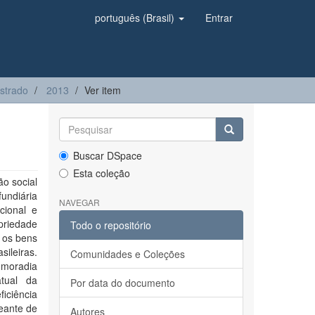
português (Brasil)
Entrar
strado
2013
Ver item
Buscar DSpace
Esta coleção
ão social
undiária
NAVEGAR
cional e
opriedade
Todo o repositório
 os bens
sileiras.
Comunidades e Coleções
a moradia
tual da
Por data do documento
ficiência
deante de
Autores