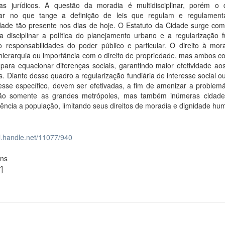
as jurídicos. A questão da moradia é multidisciplinar, porém o d
ar no que tange a definição de leis que regulam e regulamen
dade tão presente nos dias de hoje. O Estatuto da Cidade surge co
 a disciplinar a política do planejamento urbano e a regularização f
do responsabilidades do poder público e particular. O direito à mor
hierarquia ou importância com o direito de propriedade, mas ambos c
 para equacionar diferenças sociais, garantindo maior efetividade aos
 Diante desse quadro a regularização fundiária de interesse social 
esse específico, devem ser efetivadas, a fim de amenizar a problemá
não somente as grandes metrópoles, mas também inúmeras cidad
ncia a população, limitando seus direitos de moradia e dignidade hu
dl.handle.net/11077/940
ons
]