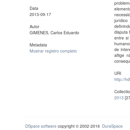
problem
Data
element
2013-09-17
necessi
jurídico
definin
Autor
disputa 
GIMENES, Carlos Eduardo
entre si
humanos.
Metadata
de inter
Mostrar registro completo
aflige 
consequê
URI
http://h
Collecti
2013
[27
DSpace software
copyright © 2002-2016
DuraSpace