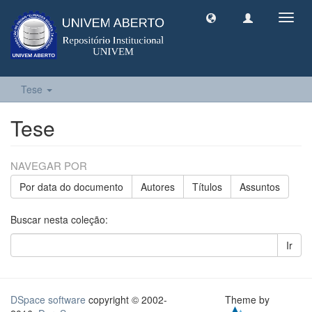
Toggl
navig
Tese
Tese
NAVEGAR POR
Por data do documento
Autores
Títulos
Assuntos
Buscar nesta coleção:
Ir
DSpace software
copyright © 2002-
Theme by