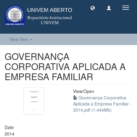
Toggl
navig
View Item
GOVERNANÇA
CORPORATIVA APLICADA A
EMPRESA FAMILIAR
View/
Open
Governança Corporativa
Aplicada a Empresa Familiar -
2014.pdf (1.444Mb)
Date
2014