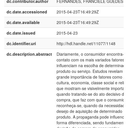
dc.contributor.author
FERNANDES, FRANCIELE GUEDES
dc.date.accessioned
2015-04-23T16:49:29Z
dc.date.available
2015-04-23T16:49:29Z
dc.date.issued
2015-04-23
dc.identifier.uri
http://hdl.handle.net/11077/1148
dc.description.abstract
Diariamente, o consumidor encontra-s
contato com os mais variados fatores 
influenciam na escolha de determinado
produto ou serviço. Estudos revelam a
grande importância de fatores como a
cultura, economia, classe social e religi
que mostram-se visivelmente importan
quando tratando-se do ato decisivo da
compra, que faz com que o consumido
reconheça-se, quando da necessidade
desejo de aquisição de determinado
produto. A propaganda pode influencia
forma diferenciada, sendo fundamental