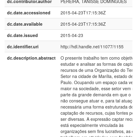
dc.contributor.author
PEREIRA, TANISSE DOMINGUES
dc.date.accessioned
2015-04-23T17:15:36Z
dc.date.available
2015-04-23T17:15:36Z
dc.date.issued
2015-04-23
dc.identifier.uri
http://hdl.handle.net/11077/1155
dc.description.abstract
O presente trabalho tem como objetivo
estudar e analisar as formas de capta
recursos de uma Organização do Terce
Setor na cidade de Marília, estado de 
Paulo. Ocupando um espaço cada vez
maior na sociedade, esse setor vem su
parte da grande demanda em que o Es
não consegue atuar e, para tal atuação
necessária uma forma estruturada de
captação de recursos, cujas fontes po
ser diversas. A expressão captar recur
está especialmente vinculada às
organizações sem fins lucrativos, as qu