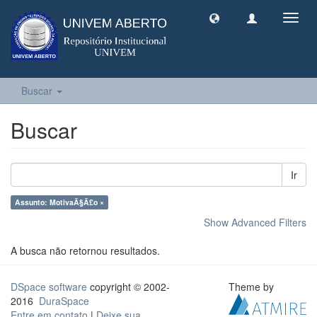
Toggl
navig
Buscar
Buscar
Ir
Assunto: MotivaÃ§Ã£o ×
Show Advanced Filters
A busca não retornou resultados.
DSpace software
copyright © 2002-
Theme by
2016
DuraSpace
Entre em contato
|
Deixe sua