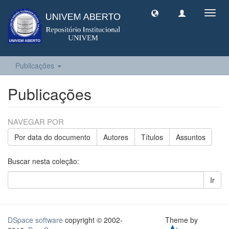
Toggl
navig
Publicações
Publicações
NAVEGAR POR
Por data do documento
Autores
Títulos
Assuntos
Buscar nesta coleção:
Ir
DSpace software
copyright © 2002-
Theme by