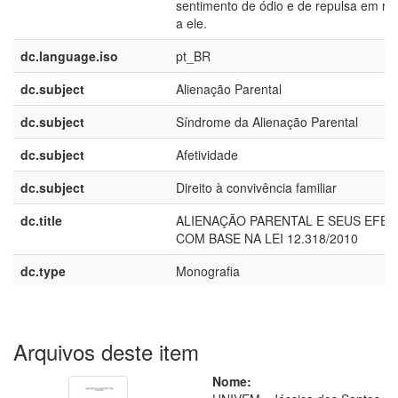
sentimento de ódio e de repulsa em re
a ele.
dc.language.iso
pt_BR
dc.subject
Alienação Parental
dc.subject
Síndrome da Alienação Parental
dc.subject
Afetividade
dc.subject
Direito à convivência familiar
dc.title
ALIENAÇÃO PARENTAL E SEUS EFEI
COM BASE NA LEI 12.318/2010
dc.type
Monografia
Arquivos deste item
Nome: