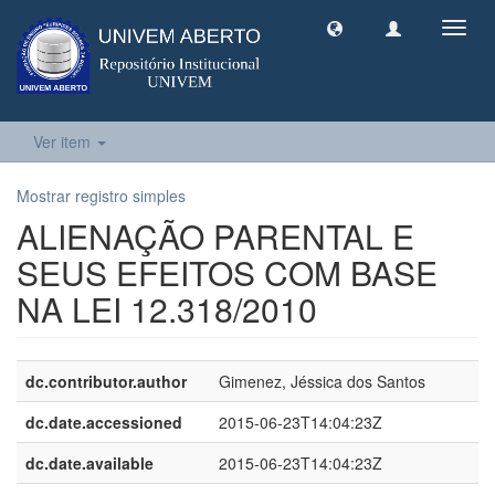
Toggl
navig
Ver item
Mostrar registro simples
ALIENAÇÃO PARENTAL E
SEUS EFEITOS COM BASE
NA LEI 12.318/2010
dc.contributor.author
Gimenez, Jéssica dos Santos
dc.date.accessioned
2015-06-23T14:04:23Z
dc.date.available
2015-06-23T14:04:23Z