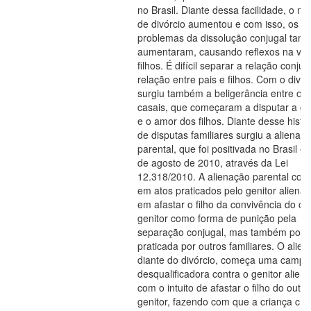
no Brasil. Diante dessa facilidade, o n
de divórcio aumentou e com isso, os
problemas da dissolução conjugal ta
aumentaram, causando reflexos na vid
filhos. É difícil separar a relação conjug
relação entre pais e filhos. Com o divór
surgiu também a beligerância entre os
casais, que começaram a disputar a g
e o amor dos filhos. Diante desse histó
de disputas familiares surgiu a alienaç
parental, que foi positivada no Brasil e
de agosto de 2010, através da Lei
12.318/2010. A alienação parental cons
em atos praticados pelo genitor alienad
em afastar o filho da convivência do ou
genitor como forma de punição pela
separação conjugal, mas também pode
praticada por outros familiares. O alien
diante do divórcio, começa uma camp
desqualificadora contra o genitor alien
com o intuito de afastar o filho do outro
genitor, fazendo com que a criança cri