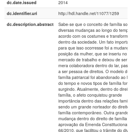
dc.date.issued
2014
dc.identifier.uri
http://hdl.handle.net/11077/1259
dc.description.abstract
Sabe-se que o conceito de família sofr
diversas mudanças ao longo do tempo,
acordo com os costumes e transforma
dentro da sociedade. Um fato importan
para que isso ocorresse foi a mudança
posição da mulher, que se inseriu no
mercado de trabalho e deixou de ser 
mera colaboradora dentro do lar, pass
a ser pessoa de direitos. O modelo de
família patriarcal foi abandonado ao lo
do tempo e novos tipos de família fora
surgindo. Atualmente, dentro do direito
família, o afeto conquistou grande
importância dentro das relações familia
sendo um grande norteador do direito 
família contemporâneo. Outra grande
mudança dentro do direito de família fo
aprovação da Emenda Constitucional
66/2010, que facilitou o trâmite do divó