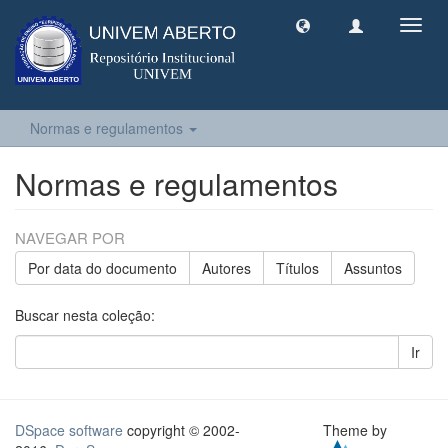
Toggl
navig
Normas e regulamentos
Normas e regulamentos
NAVEGAR POR
Por data do documento
Autores
Títulos
Assuntos
Buscar nesta coleção:
Ir
DSpace software
copyright © 2002-
Theme by