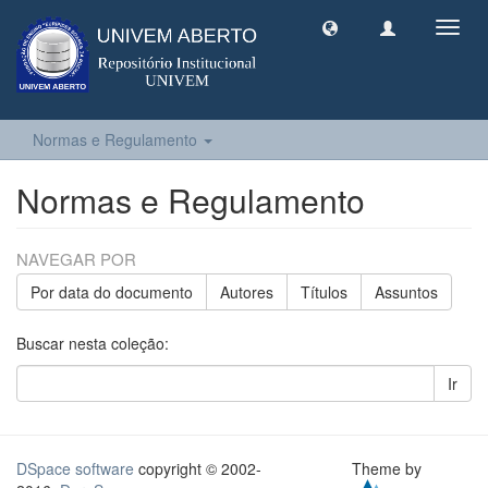
Toggl
navig
Normas e Regulamento
Normas e Regulamento
NAVEGAR POR
Por data do documento
Autores
Títulos
Assuntos
Buscar nesta coleção:
Ir
DSpace software
copyright © 2002-
Theme by