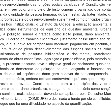
o desenvolvimento das funções sociais da cidade. A Constituição Fe
az, em seu bojo, um projeto de justo comum urbanístico, que cont
ios da dignidade da pessoa humana, do bem-estar, da fraternidade, d
a propriedade e do desenvolvimento sustentável como princípios orga
nselhos Institucionais, o Estatuto da Cidade, a educação ambiental 
ública como instrumentos de equilíbrio da questão ambiental urban
o, a poluição sonora é tratada como ilícito penal, dano ambienta
ico. O cerne do trabalho encontra-se justamente nesse último tipo d
tico, o qual deve ser compensado mediante pagamento em pecúnia, 
a em favor do pleno desenvolvimento das funções sociais da cid
 utilizando-se de pesquisa bibliográfica e documental, notadame
ento de obras específicas, legislação e jurisprudência, pelo método hi
o, a presente pesquisa teve o objetivo geral de esclarecer questões
banístico decorrente da poluição sonora, lançando a hipótese no
ivo de que tal espécie de dano gera o dever de ser compensado 
to em pecúnia, embora existam controvérsias práticas que mereçam 
resta comprovada. Conclui-se que, para a reposição dos valores
s em caso de dano urbanístico, o pagamento em pecúnia como sanção 
o caminho mais adequado, devendo ser aplicada pelo Conselho Muni
lvimento Urbano (COMDURB) e destinada a fundo por ele constituído
egue que há uma dificuldade no aspecto da quantificação.