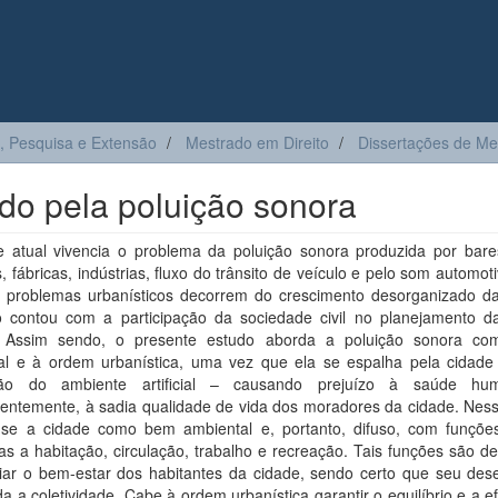
, Pesquisa e Extensão
Mestrado em Direito
Dissertações de Me
do pela poluição sonora
e atual vivencia o problema da poluição sonora produzida por bare
, fábricas, indústrias, fluxo do trânsito de veículo e pelo som automot
s problemas urbanísticos decorrem do crescimento desorganizado da
 contou com a participação da sociedade civil no planejamento d
 Assim sendo, o presente estudo aborda a poluição sonora c
al e à ordem urbanística, uma vez que ela se espalha pela cidade
são do ambiente artificial – causando prejuízo à saúde hu
entemente, à sadia qualidade de vida dos moradores da cidade. Ness
-se a cidade como bem ambiental e, portanto, difuso, com funções
as a habitação, circulação, trabalho e recreação. Tais funções são d
iar o bem-estar dos habitantes da cidade, sendo certo que seu deseq
da a coletividade. Cabe à ordem urbanística garantir o equilíbrio e a e