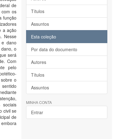
deral de
Títulos
a com os
a função
nizadores
Assuntos
e a ação
a. Nesse
Esta coleção
l e dano
e dano, o
Por data do documento
que será
ade. Com
Autores
nte pelo
potético-
Títulos
 sobre o
 sentido
Assuntos
mediante
atenção,
MINHA CONTA
 sociais
civil se
Entrar
cipal de
, embora