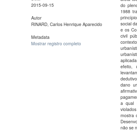
2015-09-15
do plen
1988 tr
princíp
Autor
social d
RINARD, Carlos Henrique Aparecido
e os Co
civil p
Metadata
context
Mostrar registro completo
urbaníst
urbanís
aplicad
efeito,
levantam
dedutiv
dano ur
afirmat
pagamen
a qual 
violado
mostra 
Desenvo
não se n