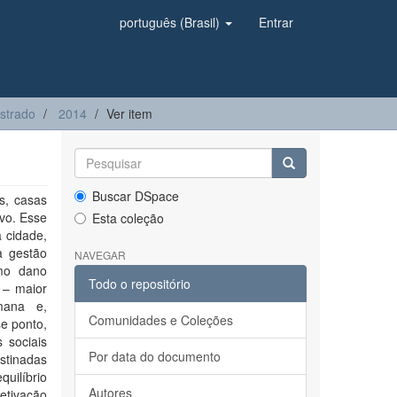
português (Brasil)
Entrar
strado
2014
Ver item
Buscar DSpace
s, casas
ivo. Esse
Esta coleção
 cidade,
a gestão
NAVEGAR
omo dano
Todo o repositório
 – maior
mana e,
Comunidades e Coleções
e ponto,
 sociais
Por data do documento
estinadas
uilíbrio
Autores
fetivação