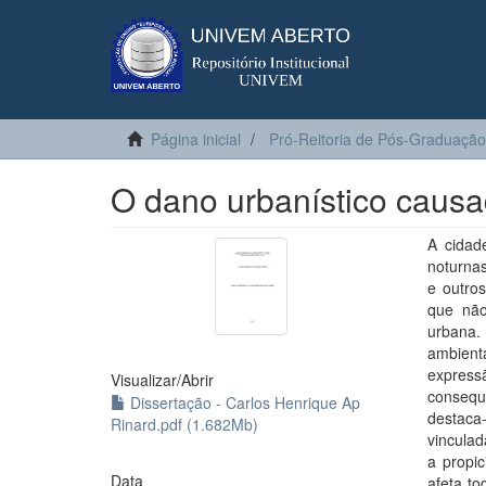
Página inicial
Pró-Reitoria de Pós-Graduação
O dano urbanístico causa
A cidad
noturnas
e outro
que não
urbana.
ambient
expres
Visualizar/
Abrir
consequ
Dissertação - Carlos Henrique Ap
destaca
Rinard.pdf (1.682Mb)
vinculad
a propic
Data
afeta to