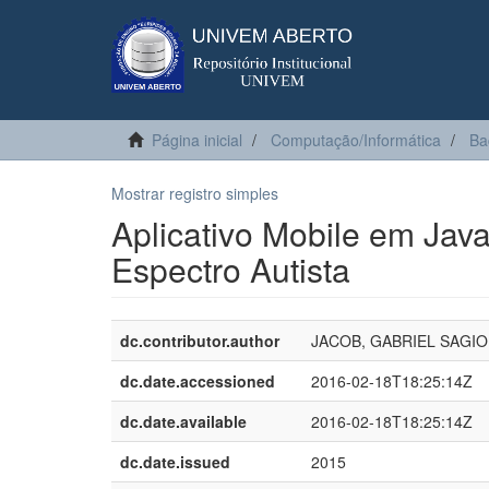
Página inicial
Computação/Informática
Ba
Mostrar registro simples
Aplicativo Mobile em Jav
Espectro Autista
dc.contributor.author
JACOB, GABRIEL SAGI
dc.date.accessioned
2016-02-18T18:25:14Z
dc.date.available
2016-02-18T18:25:14Z
dc.date.issued
2015