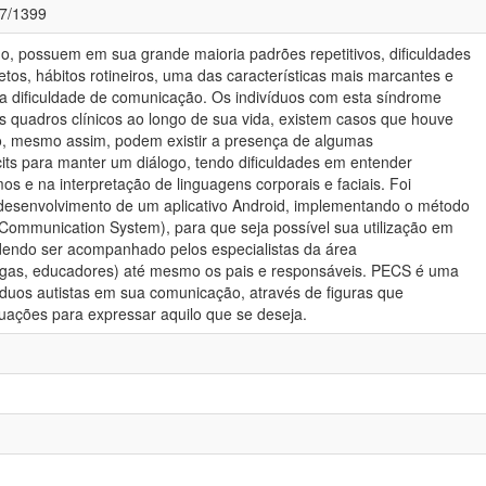
77/1399
o, possuem em sua grande maioria padrões repetitivos, dificuldades
tos, hábitos rotineiros, uma das características mais marcantes e
a dificuldade de comunicação. Os indivíduos com esta síndrome
quadros clínicos ao longo de sua vida, existem casos que houve
o, mesmo assim, podem existir a presença de algumas
cits para manter um diálogo, tendo dificuldades em entender
mos e na interpretação de linguagens corporais e faciais. Foi
 desenvolvimento de um aplicativo Android, implementando o método
ommunication System), para que seja possível sua utilização em
dendo ser acompanhado pelos especialistas da área
ogas, educadores) até mesmo os pais e responsáveis. PECS é uma
víduos autistas em sua comunicação, através de figuras que
tuações para expressar aquilo que se deseja.