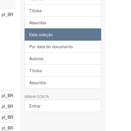
Títulos
pt_BR
Assuntos
Esta coleção
Por data do documento
Autores
Títulos
Assuntos
pt_BR
MINHA CONTA
Entrar
pt_BR
pt_BR
pt_BR