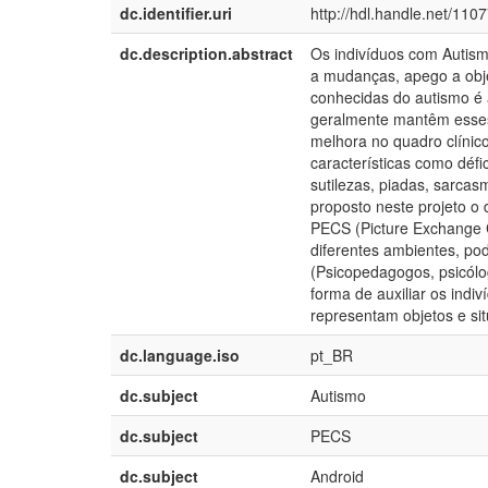
dc.identifier.uri
http://hdl.handle.net/110
dc.description.abstract
Os indivíduos com Autism
a mudanças, apego a obje
conhecidas do autismo é 
geralmente mantêm esses 
melhora no quadro clínic
características como défi
sutilezas, piadas, sarcas
proposto neste projeto o
PECS (Picture Exchange C
diferentes ambientes, po
(Psicopedagogos, psicól
forma de auxiliar os indi
representam objetos e si
dc.language.iso
pt_BR
dc.subject
Autismo
dc.subject
PECS
dc.subject
Android