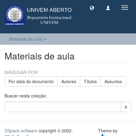
Toggl
navig
Materiais de aula
Materiais de aula
NAVEGAR POR
Por data do documento
Autores
Títulos
Assuntos
Buscar nesta coleção:
Ir
DSpace software
copyright © 2002-
Theme by