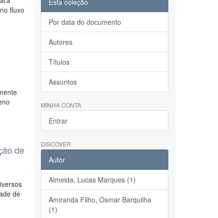
para
Esta coleção
no fluxo
Por data do documento
Autores
Títulos
Assuntos
amente
ueno
MINHA CONTA
Entrar
DISCOVER
eção de
Autor
Almeida, Lucas Marques (1)
iversos
dade de
Amiranda Filho, Osmar Barquilha
(1)