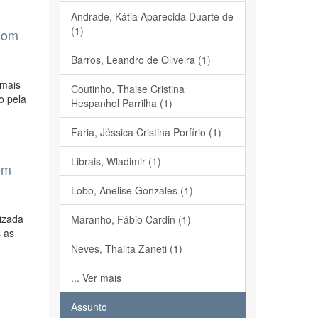
Andrade, Kátia Aparecida Duarte de
(1)
 com
Barros, Leandro de Oliveira (1)
 mais
Coutinho, Thaise Cristina
o pela
Hespanhol Parrilha (1)
Faria, Jéssica Cristina Porfírio (1)
Librais, Wladimir (1)
em
Lobo, Anelise Gonzales (1)
izada
Maranho, Fábio Cardin (1)
 as
Neves, Thalita Zaneti (1)
... Ver mais
Assunto