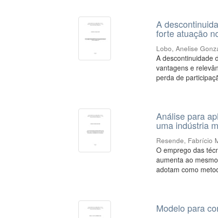
A descontinuid
forte atuação 
Lobo, Anelise Gonz
A descontinuidade 
vantagens e relevân
perda de participaç
Análise para ap
uma indústria 
Resende, Fabrício M
O emprego das técn
aumenta ao mesmo 
adotam como metodo
Modelo para con