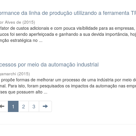
ormance da linha de produção utilizando a ferramenta 
ior Alves de
(
2015
)
fator de custos adicionais e com pouca visíbilidade para as empresas,
cos foi sendo aperfeiçoada e ganhando a sua devida importância, ho
ção estratégica no ...
cessos por meio da automação industrial
gamarchi
(
2015
)
o propõe formas de melhorar um processo de uma indústria por meio 
nal. Para isto, foram pesquisados os impactos da automação nas emp
íses que possuem alto ...
1
2
3