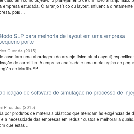
e caso tem como objetivo, o planejamento de um novo arranjo físico 
 empresa estudada. O arranjo físico ou layout, influencia diretamente 
esa, pois ...
método SLP para melhoria de layout em uma empresa
 pequeno porte
des Cuer da
(
2015
)
e caso fará uma abordagem do arranjo físico atual (layout) especific
ricação de carretilha. A empresa analisada é uma metalurgica de peq
região de Marília-SP ...
aplicação de software de simulação no processo de inj
mi Pires dos
(
2015
)
a por produtos de materiais plásticos que atendam às exigências de d
 e a necessidade das empresas em reduzir custos e melhorar a quali
om que estas ...