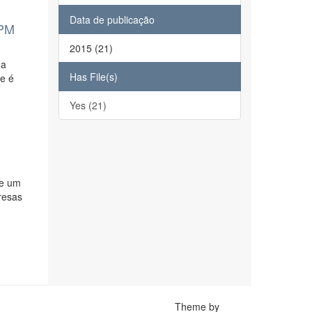
Data de publicação
TPM
2015 (21)
 a
Has File(s)
je é
Yes (21)
de um
resas
Theme by