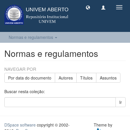
Toggl
navig
Normas e regulamentos
Normas e regulamentos
NAVEGAR POR
Por data do documento
Autores
Títulos
Assuntos
Buscar nesta coleção:
Ir
DSpace software
copyright © 2002-
Theme by