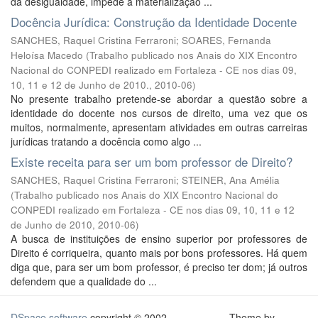
da desigualdade, impede a materialização ...
Docência Jurídica: Construção da Identidade Docente
SANCHES, Raquel Cristina Ferraroni
;
SOARES, Fernanda
Heloísa Macedo
(
Trabalho publicado nos Anais do XIX Encontro
Nacional do CONPEDI realizado em Fortaleza - CE nos dias 09,
10, 11 e 12 de Junho de 2010.
,
2010-06
)
No presente trabalho pretende-se abordar a questão sobre a
identidade do docente nos cursos de direito, uma vez que os
muitos, normalmente, apresentam atividades em outras carreiras
jurídicas tratando a docência como algo ...
Existe receita para ser um bom professor de Direito?
SANCHES, Raquel Cristina Ferraroni
;
STEINER, Ana Amélia
(
Trabalho publicado nos Anais do XIX Encontro Nacional do
CONPEDI realizado em Fortaleza - CE nos dias 09, 10, 11 e 12
de Junho de 2010
,
2010-06
)
A busca de instituições de ensino superior por professores de
Direito é corriqueira, quanto mais por bons professores. Há quem
diga que, para ser um bom professor, é preciso ter dom; já outros
defendem que a qualidade do ...
DSpace software
copyright © 2002-
Theme by