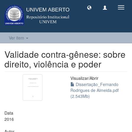
Toggl
navig
Ver item
Validade contra-gênese: sobre
direito, violência e poder
Visualizar/
Abrir
Dissertação_Fernando
Rodrigues de Almeida.pdf
(2.543Mb)
Data
2016
Autor