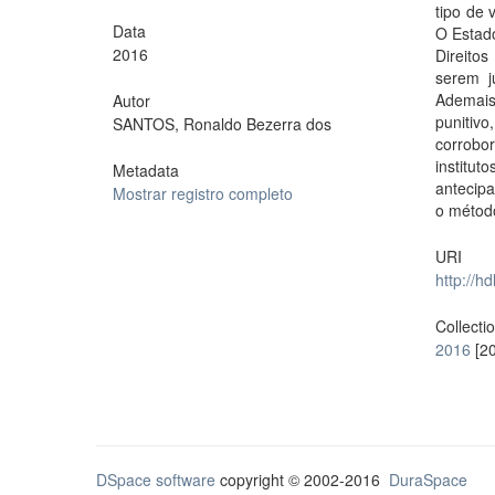
tipo de 
Data
O Estad
2016
Direito
serem j
Ademais,
Autor
punitiv
SANTOS, Ronaldo Bezerra dos
corrobo
institut
Metadata
antecipa
Mostrar registro completo
o método
URI
http://h
Collecti
2016
[20
DSpace software
copyright © 2002-2016
DuraSpace