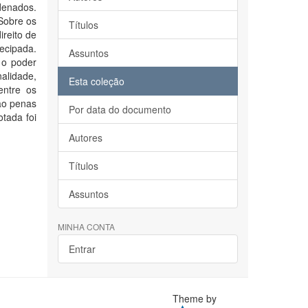
denados.
Sobre os
Títulos
reito de
ecipada.
Assuntos
, o poder
alidade,
Esta coleção
entre os
são penas
Por data do documento
otada foi
Autores
Títulos
Assuntos
MINHA CONTA
Entrar
Theme by