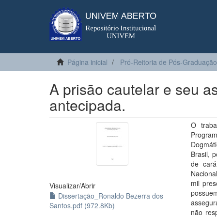
Página inicial
Pró-Reitoria de Pós-Graduação
A prisão cautelar e seu a
antecipada.
O traba
Program
Dogmátic
Brasil,
de cará
Nacional
mil pre
Visualizar/
Abrir
possuem
Dissertação_Ronaldo Bezerra dos
assegur
Santos.pdf (972.8Kb)
não res