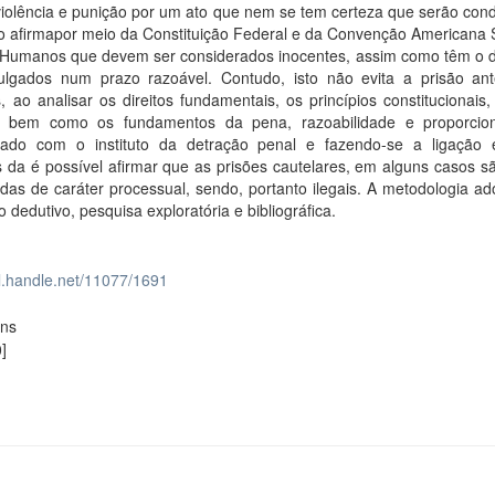
violência e punição por um ato que nem se tem certeza que serão con
o afirmapor meio da Constituição Federal e da Convenção Americana 
s Humanos que devem ser considerados inocentes, assim como têm o di
ulgados num prazo razoável. Contudo, isto não evita a prisão ant
 ao analisar os direitos fundamentais, os princípios constitucionais
o, bem como os fundamentos da pena, razoabilidade e proporcion
rado com o instituto da detração penal e fazendo-se a ligação 
os da é possível afirmar que as prisões cautelares, em alguns casos 
das de caráter processual, sendo, portanto ilegais. A metodologia ad
 dedutivo, pesquisa exploratória e bibliográfica.
dl.handle.net/11077/1691
ons
]