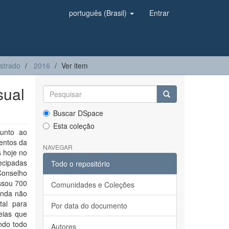
português (Brasil)
Entrar
strado
2016
Ver item
sual
Buscar DSpace
Esta coleção
junto ao
entos da
NAVEGAR
s hoje no
ecipadas
Todo o repositório
Conselho
assou 700
Comunidades e Coleções
inda não
tal para
Por data do documento
eias que
ndo todo
Autores