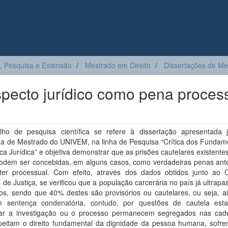
, Pesquisa e Extensão
Mestrado em Direito
Dissertações de Me
specto jurídico como pena proces
lho de pesquisa científica se refere à dissertação apresentada 
a de Mestrado do UNIVEM, na linha de Pesquisa “Crítica dos Fundam
a Jurídica” e objetiva demonstrar que as prisões cautelares existente
 podem ser concebidas, em alguns casos, como verdadeiras penas ant
ter processual. Com efeito, através dos dados obtidos junto ao 
 de Justiça, se verificou que a população carcerária no país já ultrap
sos, sendo que 40% destes são provisórios ou cautelares, ou seja, a
 sentença condenatória, contudo, por questões de cautela esta
ar a investigação ou o processo permanecem segregados nas cad
peitam o direito fundamental da dignidade da pessoa humana, sofre