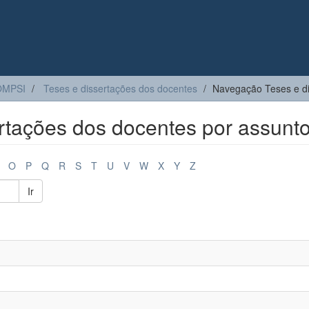
OMPSI
Teses e dissertações dos docentes
Navegação Teses e di
rtações dos docentes por assunt
O
P
Q
R
S
T
U
V
W
X
Y
Z
Ir