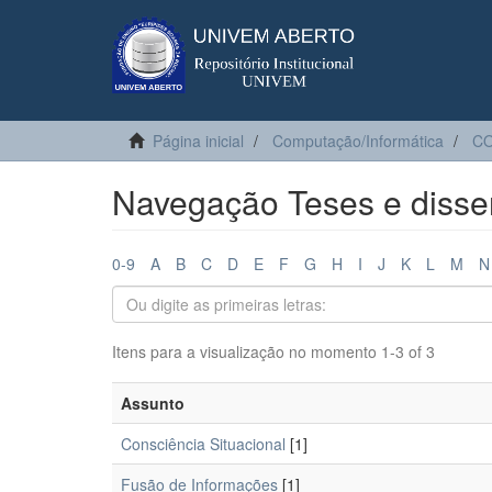
Página inicial
Computação/Informática
C
Navegação Teses e disse
0-9
A
B
C
D
E
F
G
H
I
J
K
L
M
N
Itens para a visualização no momento 1-3 of 3
Assunto
Consciência Situacional
[1]
Fusão de Informações
[1]