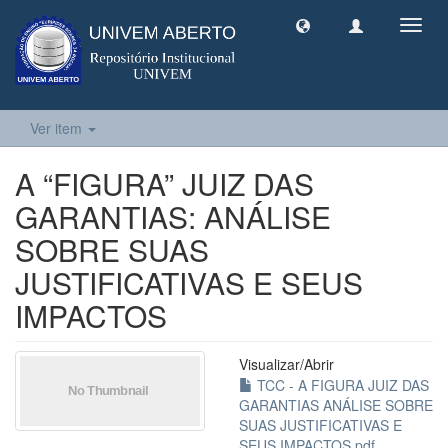
Toggl
navig
Ver item
A “FIGURA” JUIZ DAS
GARANTIAS: ANÁLISE
SOBRE SUAS
JUSTIFICATIVAS E SEUS
IMPACTOS
Visualizar/
Abrir
TCC - A FIGURA JUIZ DAS
GARANTIAS ANÁLISE SOBRE
SUAS JUSTIFICATIVAS E
SEUS IMPACTOS.pdf