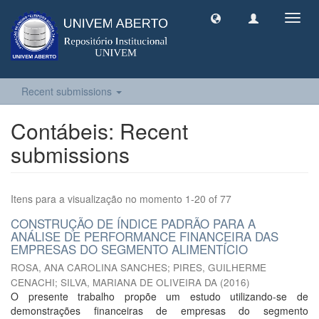
Toggl
navig
Recent submissions
Contábeis: Recent
submissions
Itens para a visualização no momento 1-20 of 77
CONSTRUÇÃO DE ÍNDICE PADRÃO PARA A
ANÁLISE DE PERFORMANCE FINANCEIRA DAS
EMPRESAS DO SEGMENTO ALIMENTÍCIO
ROSA, ANA CAROLINA SANCHES
;
PIRES, GUILHERME
CENACHI
;
SILVA, MARIANA DE OLIVEIRA DA
(
2016
)
O presente trabalho propõe um estudo utilizando-se de
demonstrações financeiras de empresas do segmento