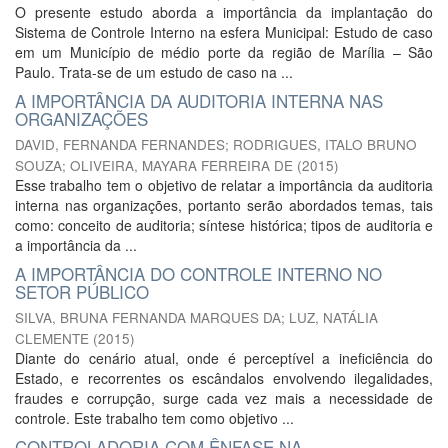
O presente estudo aborda a importância da implantação do
Sistema de Controle Interno na esfera Municipal: Estudo de caso
em um Município de médio porte da região de Marília – São
Paulo. Trata-se de um estudo de caso na ...
A IMPORTÂNCIA DA AUDITORIA INTERNA NAS
ORGANIZAÇÕES
DAVID, FERNANDA FERNANDES
;
RODRIGUES, ITALO BRUNO
SOUZA
;
OLIVEIRA, MAYARA FERREIRA DE
(
2015
)
Esse trabalho tem o objetivo de relatar a importância da auditoria
interna nas organizações, portanto serão abordados temas, tais
como: conceito de auditoria; síntese histórica; tipos de auditoria e
a importância da ...
A IMPORTÂNCIA DO CONTROLE INTERNO NO
SETOR PÚBLICO
SILVA, BRUNA FERNANDA MARQUES DA
;
LUZ, NATÁLIA
CLEMENTE
(
2015
)
Diante do cenário atual, onde é perceptível a ineficiência do
Estado, e recorrentes os escândalos envolvendo ilegalidades,
fraudes e corrupção, surge cada vez mais a necessidade de
controle. Este trabalho tem como objetivo ...
CONTROLADORIA COM ÊNFASE NA