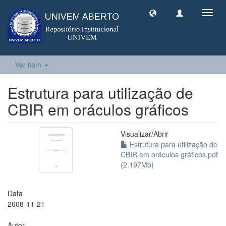
Toggl
navig
Ver item
Estrutura para utilização de
CBIR em oráculos gráficos
Visualizar/
Abrir
Estrutura para utilização de
CBIR em oráculos gráficos.pdf
(2.197Mb)
Data
2008-11-21
Autor