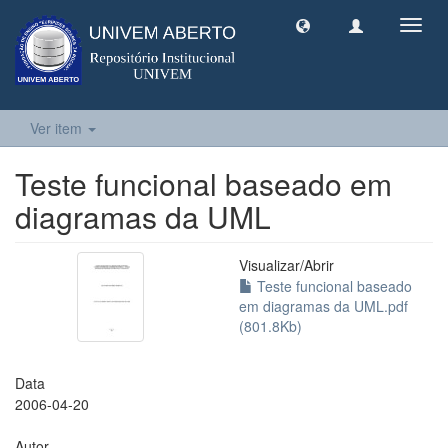
Toggl
navig
Ver item
Teste funcional baseado em
diagramas da UML
Visualizar/
Abrir
Teste funcional baseado
em diagramas da UML.pdf
(801.8Kb)
Data
2006-04-20
Autor